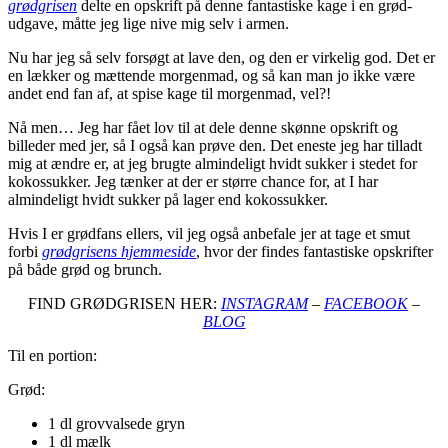
grødgrisen
delte en opskrift på denne fantastiske kage i en grød-
udgave, måtte jeg lige nive mig selv i armen.
Nu har jeg så selv forsøgt at lave den, og den er virkelig god. Det er
en lækker og mættende morgenmad, og så kan man jo ikke være
andet end fan af, at spise kage til morgenmad, vel?!
Nå men… Jeg har fået lov til at dele denne skønne opskrift og
billeder med jer, så I også kan prøve den. Det eneste jeg har tilladt
mig at ændre er, at jeg brugte almindeligt hvidt sukker i stedet for
kokossukker. Jeg tænker at der er større chance for, at I har
almindeligt hvidt sukker på lager end kokossukker.
Hvis I er grødfans ellers, vil jeg også anbefale jer at tage et smut
forbi
grødgrisens hjemmeside
, hvor der findes fantastiske opskrifter
på både grød og brunch.
FIND GRØDGRISEN HER:
INSTAGRAM
–
FACEBOOK
–
BLOG
Til en portion:
Grød:
1
dl
grovvalsede gryn
1
dl
mælk