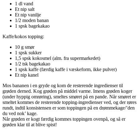
1
dl
vand
Et
nip
salt
Et
nip
vanilje
1/2
moden banan
1
spsk
bagekakao
Kaffe/kokos topping:
10
g
smør
1
spsk
sukker
1,5
spsk
kokosmel
(alm. fra supermarkedet)
1/2
tsk
bagekakao
1
spsk
kaffe
(færdig kaffe i væskeform, ikke pulver)
Et
nip
kanel
Mos bananen i en gryde og kom de resterende ingredienser til
grøden derned. Kog grøden på middel varme. Imens grøden koger
(under hyppig omrøring), smeltes smøret på en pande. Når smøret er
smeltet kommes de resterende topping-ingredienser ved, og der røres
rundt, indtil konsistensen er som toppingen på en drømmekage/’den
du ved nok’ kage.
Når grøden er kogt færdig kommes toppingen ovenpå, og så er
grøden klar til at blive spist!