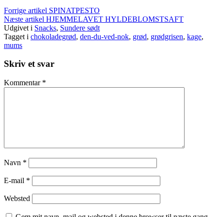
Læs
Forrige artikel
SPINATPESTO
Næste artikel
HJEMMELAVET HYLDEBLOMSTSAFT
videre
Udgivet i
Snacks
,
Sundere sødt
Tagget i
chokoladegrød
,
den-du-ved-nok
,
grød
,
grødgrisen
,
kage
,
mums
Skriv et svar
Kommentar
*
Navn
*
E-mail
*
Websted
Gem mit navn, mail og websted i denne browser til næste gang