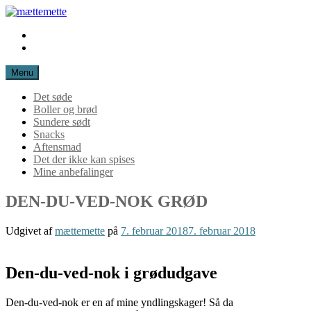
Spring
til
Instagram
mættemette
indhold
Mail
Menu
Det søde
Boller og brød
Sundere sødt
Snacks
Aftensmad
Det der ikke kan spises
Mine anbefalinger
DEN-DU-VED-NOK GRØD
Udgivet af
mættemette
på
7. februar 2018
7. februar 2018
Den-du-ved-nok i grødudgave
Den-du-ved-nok er en af mine yndlingskager! Så da