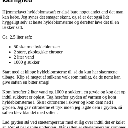
Hjemmelavet hyldeblomstsaft er altså bare noget andet end det man
kan købe. Jeg synes det smager skønt, og så er det også lidt
hyggeligt selv at høste hyldeblomsterne og derefter lave det til en
lækker saft.
Ca. 2,5 liter saft:
50 skærme hyldeblomster
2 store, økologiske citroner
2 liter vand
1000 g sukker
Start med at klippe hyldeblomsterne til, så du kun har skærmene
tilbage. Klip så meget af stilkene væk som muligt, da de nemt kan
give saften en bitter smag!
Kom herefter 2 liter vand og 1000 g sukker i en gryde og kog det op
indtil sukkeret er opløst. Tag herefter gryden af varmen og kom
hyldeblomsterne i. Skær citronerne i skiver og kom dem ned i
gryden. Jeg gav citronerne et tryk inden jeg lagde dem i gryden, så
saften blev blandet med saften.
Lad gryden stå ved stuetemperatur med et låg over indtil det er kølet
af. Rør et par gange undervejs. Når saften er stuetemperatur kommes