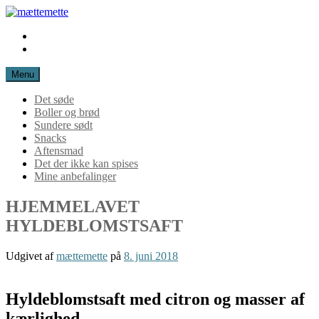
Spring
til
Instagram
mættemette
indhold
Mail
Menu
Det søde
Boller og brød
Sundere sødt
Snacks
Aftensmad
Det der ikke kan spises
Mine anbefalinger
HJEMMELAVET
HYLDEBLOMSTSAFT
Udgivet af
mættemette
på
8. juni 2018
Hyldeblomstsaft med citron og masser af
kærlighed