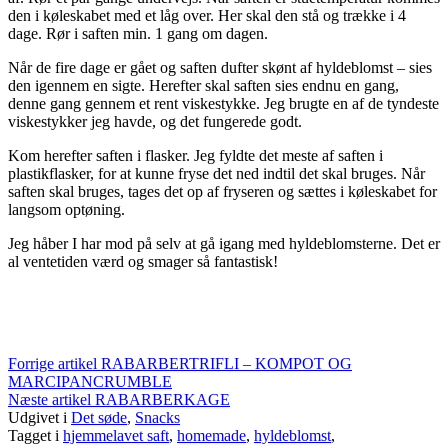
den i køleskabet med et låg over. Her skal den stå og trække i 4
dage. Rør i saften min. 1 gang om dagen.
Når de fire dage er gået og saften dufter skønt af hyldeblomst – sies
den igennem en sigte. Herefter skal saften sies endnu en gang,
denne gang gennem et rent viskestykke. Jeg brugte en af de tyndeste
viskestykker jeg havde, og det fungerede godt.
Kom herefter saften i flasker. Jeg fyldte det meste af saften i
plastikflasker, for at kunne fryse det ned indtil det skal bruges. Når
saften skal bruges, tages det op af fryseren og sættes i køleskabet for
langsom optøning.
Jeg håber I har mod på selv at gå igang med hyldeblomsterne. Det er
al ventetiden værd og smager så fantastisk!
Læs
Forrige artikel
RABARBERTRIFLI – KOMPOT OG
MARCIPANCRUMBLE
videre
Næste artikel
RABARBERKAGE
Udgivet i
Det søde
,
Snacks
Tagget i
hjemmelavet saft
,
homemade
,
hyldeblomst
,