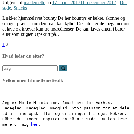
Udgivet af
mættemette
på
17. marts 2017
11. december 2017
i
Det
søde
,
Snacks
Lækker hjemmelavet bounty De her bountys er lækre, skønne og
smager præcis som den man kan købe! Desuden er de mega nemme
at lave og kræver kun tre ingredienser. De kan laves enten i barer
eller som kugler. Opskrift på…
Navigation
Side
Side
1
2
til
Hvad leder du efter?
indlæg
Søg
efter:
Velkommen til mættemette.dk
Jeg er Mette Nicolaisen. Bosat syd for Aarhus.
Bageglad. Kageglad. Madglad. Stor passion for at dele
ud af mine opskrifter og erfaringer fra eget køkken.
Håber du finder inspiration på min side. Du kan læse
mere om mig
her
.