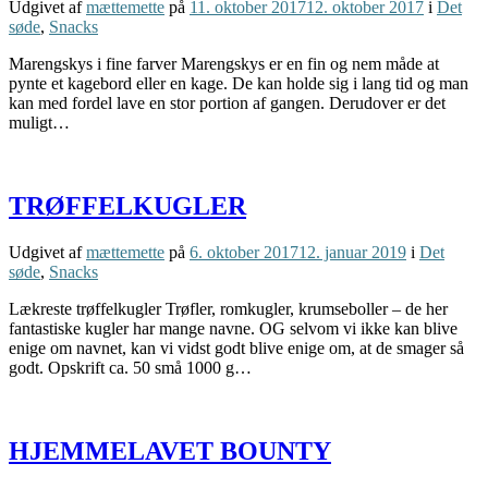
Udgivet af
mættemette
på
11. oktober 2017
12. oktober 2017
i
Det
søde
,
Snacks
Marengskys i fine farver Marengskys er en fin og nem måde at
pynte et kagebord eller en kage. De kan holde sig i lang tid og man
kan med fordel lave en stor portion af gangen. Derudover er det
muligt…
TRØFFELKUGLER
Udgivet af
mættemette
på
6. oktober 2017
12. januar 2019
i
Det
søde
,
Snacks
Lækreste trøffelkugler Trøfler, romkugler, krumseboller – de her
fantastiske kugler har mange navne. OG selvom vi ikke kan blive
enige om navnet, kan vi vidst godt blive enige om, at de smager så
godt. Opskrift ca. 50 små 1000 g…
HJEMMELAVET BOUNTY