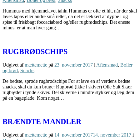
Aftensmad
,
Boller og brød
,
Snacks
Hummus med hjemmelavet tahin Hummus er ofte et hit, når der skal
laves tapas eller andre små retter, da det er lækkert at dyppe i og
spise til friskbagt foccaciabrød og/eller rugbrødschips. Det eneste
minus, er at man hver gang…
RUGBRØDSCHIPS
Udgivet af
mættemette
på
23. november 2017
i
Aftensmad
,
Boller
og brød
,
Snacks
De bedste, sprøde rugbrødschips For at lave en af verdens bedste
snacks, skal du kun bruge: Rugbrød (ikke i skiver) Olie Salt Skær
rugbrødet i tynde skiver. Del skiverne i mindre stykker og læg dem
på en bageplade. Kom noget…
BRÆNDTE MANDLER
Udgivet af
mættemette
på
14. november 2017
14. november 2017
i