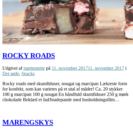
ROCKY ROADS
Udgivet af
mættemette
på
11. november 2017
11. november 2017
i
Det søde
,
Snacks
Rocky roads med skumfiduser, nougat og marcipan Lækreste form
for konfekt, som kan varieres på et utal af måder! Ca. 20 stykker
100 g marcipan 100 g nougat En håndfuld skumfiduser 250 g mørk
chokolade Beklæd et fad/bradepande med husholdningsfilm…
MARENGSKYS