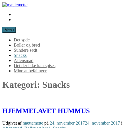
Spring
til
Instagram
mættemette
indhold
Mail
Menu
Det søde
Boller og brød
Sundere sødt
Snacks
Aftensmad
Det der ikke kan spises
Mine anbefalinger
Kategori:
Snacks
HJEMMELAVET HUMMUS
Udgivet af
mættemette
på
24. november 2017
24. november 2017
i