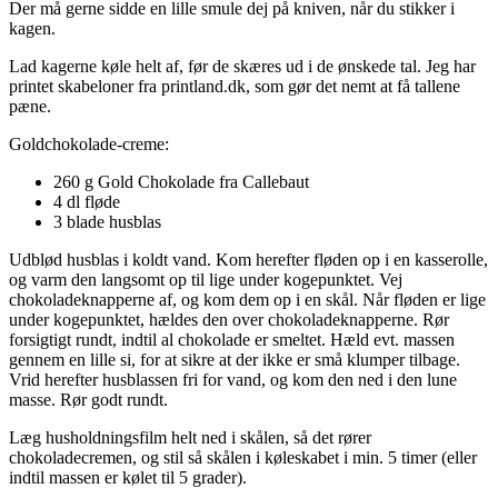
Der må gerne sidde en lille smule dej på kniven, når du stikker i
kagen.
Lad kagerne køle helt af, før de skæres ud i de ønskede tal. Jeg har
printet skabeloner fra printland.dk, som gør det nemt at få tallene
pæne.
Goldchokolade-creme:
260 g Gold Chokolade fra Callebaut
4 dl fløde
3 blade husblas
Udblød husblas i koldt vand. Kom herefter fløden op i en kasserolle,
og varm den langsomt op til lige under kogepunktet. Vej
chokoladeknapperne af, og kom dem op i en skål. Når fløden er lige
under kogepunktet, hældes den over chokoladeknapperne. Rør
forsigtigt rundt, indtil al chokolade er smeltet. Hæld evt. massen
gennem en lille si, for at sikre at der ikke er små klumper tilbage.
Vrid herefter husblassen fri for vand, og kom den ned i den lune
masse. Rør godt rundt.
Læg husholdningsfilm helt ned i skålen, så det rører
chokoladecremen, og stil så skålen i køleskabet i min. 5 timer (eller
indtil massen er kølet til 5 grader).