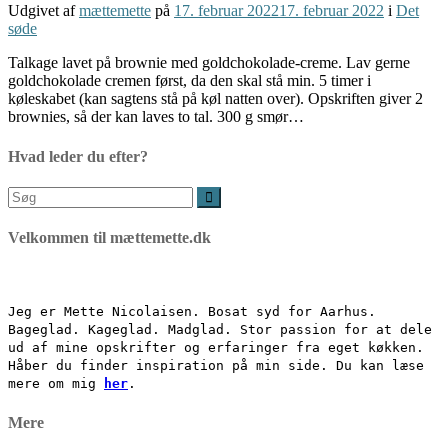
Udgivet af
mættemette
på
17. februar 2022
17. februar 2022
i
Det
søde
Talkage lavet på brownie med goldchokolade-creme. Lav gerne
goldchokolade cremen først, da den skal stå min. 5 timer i
køleskabet (kan sagtens stå på køl natten over). Opskriften giver 2
brownies, så der kan laves to tal. 300 g smør…
Hvad leder du efter?
Søg
efter:
Velkommen til mættemette.dk
Jeg er Mette Nicolaisen. Bosat syd for Aarhus.
Bageglad. Kageglad. Madglad. Stor passion for at dele
ud af mine opskrifter og erfaringer fra eget køkken.
Håber du finder inspiration på min side. Du kan læse
mere om mig
her
.
Mere