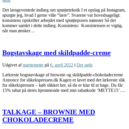
søde
Det længeventede indlæg om sprøjteteknik I et opslag på Instagram,
spurgte jeg, hvad I gerne ville “lære”. Svarene var hovedsageligt:
konsistens opskrifter arbejdet med sprøjteposen mønster Så det
kommer samlet i dette indlæg. Konsistens: Konsistensen er vigtig,
når man ønsker…
Bogstavskage med skildpadde-creme
Udgivet af
mættemette
på
6. april 2022
i
Det søde
Lækreste bogstavskage af brownie og skildpadde-chokoladecreme
Annonce for slikekspressen.dk Kagen er lavet med det lækreste slik
fra slikekspressen – køb slikket her, så du er klar til at bage. Du får
15% rabat på deres hjemmeside med min rabatkode ‘METTE15’….
TALKAGE – BROWNIE MED
CHOKOLADECREME