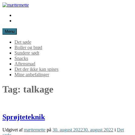
Spring
til
Instagram
mættemette
indhold
Mail
Menu
Det søde
Boller og brød
Sundere sødt
Snacks
Aftensmad
Det der ikke kan spises
Mine anbefalinger
Tag:
talkage
Sprøjteteknik
Udgivet af
mættemette
på
30. august 2022
30. august 2022
i
Det