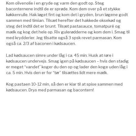
Kom olivenolie i en gryde og varm den godt op. Steg
baconternene indtil de er sprøde. Kom dem over på et stykke
køkkenrulle. Hak løget fint og kom det i gryden, brun løgene godt
sammen med timian. Tilsæt herefter det hakkede oksekød og
steg det indtil det er brunt. Tilsæt pastasauce, tomatpuré og
mælk og kog det hele op. Riv gulerødderne og kom dem i. Smag til
med krydderier. Jeg tilsatte også 3 spsk revet parmasan. Kom
også ca. 2/3 af baconen i kødsaucen.
Lad kødsaucen simre under låg i ca. 45 min. Husk at røre i
kødsaucen undervejs. Smag igen på kødsaucen – hvis den stadig
er meget “vandet” koger du den op og lader den koge uden låg i
ca. 5 min. Hvis den er for “tør” tilsættes lidt mere mælk.
Kog pastaen 10-12 min, så den er klar til at spise sammen med
kødsaucen. Drys med parmasan og bacontern!