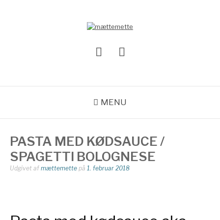
Spring
til
indhold
MÆTTEMETTE
Instagram
Mail
MENU
PASTA MED KØDSAUCE /
SPAGETTI BOLOGNESE
Udgivet af
mættemette
på
1. februar 2018