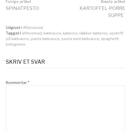
Læs
Forrige artikel
Næste artikel
SPINATPESTO
KARTOFFEL-PORRE
SUPPE
videre
Udgivet i
Aftensmad
Tagget i
aftensmad
,
kødsauce
,
kødsovs
,
lækker kødsovs
,
opskrift
på kødsauce
,
pasta kødsauce
,
pasta med kødsauce
,
spaghetti
bolognese
SKRIV ET SVAR
Kommentar
*