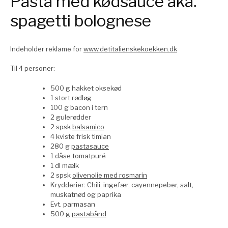
Pasta med kødsauce aka.
spagetti bolognese
Indeholder reklame for
www.detitalienskekoekken.dk
Til 4 personer:
500 g hakket oksekød
1 stort rødløg
100 g bacon i tern
2 gulerødder
2 spsk
balsamico
4 kviste frisk timian
280 g
pastasauce
1 dåse tomatpuré
1 dl mælk
2 spsk
olivenolie med rosmarin
Krydderier: Chili, ingefær, cayennepeber, salt,
muskatnød og paprika
Evt. parmasan
500 g
pastabånd