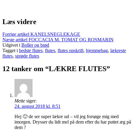
Læs videre
Forrige artikel
KANELSNEGLEKAGE
Næste artikel
FOCCACIA M. TOMAT OG ROSMARIN
Udgivet i
Boller og brød
Tagget i
bedste flutes
,
flutes
,
flutes opskrift
,
hjemmebag
,
lækreste
flutes
,
sprøde flutes
12 tanker om “LÆKRE FLUTES”
Mette
siger:
24. august 2018 kl. 8:51
Hej 🙂 de ser super lækre ud – vil jeg forsøge mig med
imorgen. Drysser du lidt mel på dem efter du har puttet æg på
dem ?