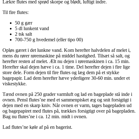
Lækre flutes med sprød skorpe og blødt, luftigt indre.
Til fire flutes:
50 g gær
5 dl lunkent vand
2 tsk salt
700-750 g hvedemel (eller tipo 00)
Opløs gæret i det lunkne vand. Kom herefter halvdelen af melet i,
mens du rører røremaskine på middel hastighed. Tilsæt så salt, og
herefter resten af melet. Ælt nu dejen i røremaskinen i ca. 15 min.
Herefter skal dejen hæve i ca. 1 time. Del herefter dejen i fire lige
store dele. Form dejen til fire flutes og læg dem på et stykke
bagepapir. Lad dem herefter hæve yderligere 30-60 min. under et
viskestykke.
Tænd ovnen på 250 grader varmluft og lad en bageplade stå inde i
ovnen. Pensl flutes’ne med et sammenpisket æg og snit forsigtigt i
dejen med en skarp kniv. Når ovnen er varm, tages bagepladen ud
og bagepapiret med flutes på, trækkes forsigtigt over på bagepladen.
Bag nu flutes’ne i ca. 12 min. midt i ovnen.
Lad flutes’ne køle af på en bagerist.