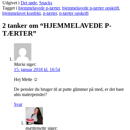
Udgivet i
Det søde
,
Snacks
Tagget i
hjemmelavede p-tærter
,
hjemmelavede p-tærter opskrift
,
hjemmelavet konfekt
,
p-tærter
,
p-tærter opskrift
2 tanker om “HJEMMELAVEDE P-
TÆRTER”
Maria
siger:
15. januar 2018 kl. 16:54
Hej Mette ☺️
De pensler du bruger til at putte glimmer på med, er det bare
alm malerpensler?
Svar
mættemette
siger: