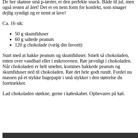
De her skønne små p-tærter, er den perfekte snack. Både til jul, men
også resten af året! Det er en nem form for konfekt, som smager
dejlig syndigt og er nemt at lave!
Ca. 16 stk:
50 g skumfiduser
60 g saltede peanuts
120 g chokolade (vælg din favorit)
Start med at hakke peanuts og skumfiduser. Smelt så chokoladen,
enten over vandbad eller i mikroovnen. Rør jævnligt i chokoladen.
Når chokoladen er helt smeltet, kommes hakkede peanuts og
skumfiduser ned til chokoladen. Rør det hele godt rundt. Fordel nu
massen på et stykke bagepapir i små stykker i den størrelse du
foretrækker.
Lad chokoladen størkne, gerne i køleskabet. Opbevares på køl.