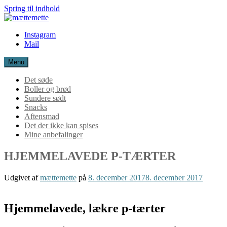
Spring til indhold
mættemette
Instagram
Mail
Menu
Det søde
Boller og brød
Sundere sødt
Snacks
Aftensmad
Det der ikke kan spises
Mine anbefalinger
HJEMMELAVEDE P-TÆRTER
Udgivet af
mættemette
på
8. december 2017
8. december 2017
Hjemmelavede, lækre p-tærter