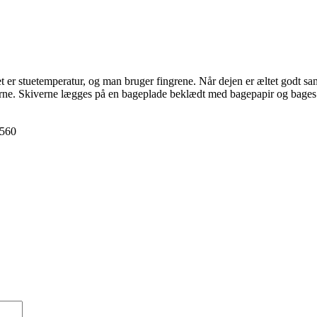
er stuetemperatur, og man bruger fingrene. Når dejen er æltet godt sam
ængerne. Skiverne lægges på en bageplade beklædt med bagepapir og bage