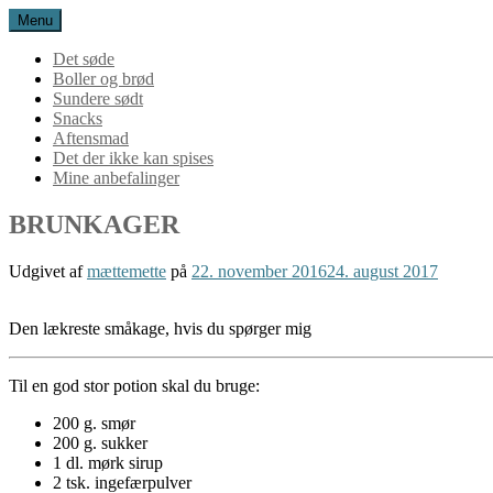
Menu
Det søde
Boller og brød
Sundere sødt
Snacks
Aftensmad
Det der ikke kan spises
Mine anbefalinger
BRUNKAGER
Udgivet af
mættemette
på
22. november 2016
24. august 2017
Den lækreste småkage, hvis du spørger mig
Til en god stor potion skal du bruge:
200 g. smør
200 g. sukker
1 dl. mørk sirup
2 tsk. ingefærpulver