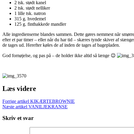
2 tsk. stødt kanel
2 tsk. stødt nelliker
1 lille tsk. natron
315 g. hvedemel
125 g. finthakkede mandler
Alle ingredienserne blandes sammen. Dette gøres nemmest når smørret 
efter et par timer – eller når du har tid – skæres tynde skiver af st
de tages ud. Herefter køles de af inden de tages af bagepladen.
God fornøjelse, og pas på – de holder ikke altid så længe 😉
Læs videre
Forrige artikel
KIKÆRTEBROWNIE
Næste artikel
VANILJEKRANSE
Skriv et svar