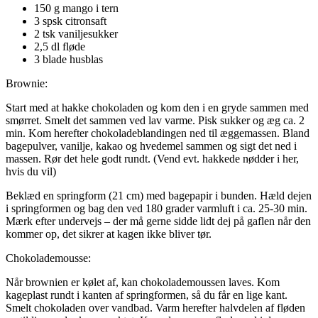
150 g mango i tern
3 spsk citronsaft
2 tsk vaniljesukker
2,5 dl fløde
3 blade husblas
Brownie:
Start med at hakke chokoladen og kom den i en gryde sammen med
smørret. Smelt det sammen ved lav varme. Pisk sukker og æg ca. 2
min. Kom herefter chokoladeblandingen ned til æggemassen. Bland
bagepulver, vanilje, kakao og hvedemel sammen og sigt det ned i
massen. Rør det hele godt rundt. (Vend evt. hakkede nødder i her,
hvis du vil)
Beklæd en springform (21 cm) med bagepapir i bunden. Hæld dejen
i springformen og bag den ved 180 grader varmluft i ca. 25-30 min.
Mærk efter undervejs – der må gerne sidde lidt dej på gaflen når den
kommer op, det sikrer at kagen ikke bliver tør.
Chokolademousse:
Når brownien er kølet af, kan chokolademoussen laves. Kom
kageplast rundt i kanten af springformen, så du får en lige kant.
Smelt chokoladen over vandbad. Varm herefter halvdelen af fløden