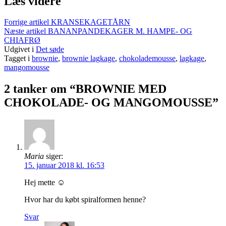
Læs videre
Forrige artikel
KRANSEKAGETÅRN
Næste artikel
BANANPANDEKAGER M. HAMPE- OG
CHIAFRØ
Udgivet i
Det søde
Tagget i
brownie
,
brownie lagkage
,
chokolademousse
,
lagkage
,
mangomousse
2 tanker om “BROWNIE MED
CHOKOLADE- OG MANGOMOUSSE”
Maria
siger:
15. januar 2018 kl. 16:53
Hej mette ☺️
Hvor har du købt spiralformen henne?
Svar