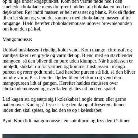
op til lige under kogepunktet. Kom den varme fløde ned i den
smeltede chokolade mens du rører i midten af chokoladen med en
dejskraber. Rør indtil massen er helt ensartet og blank. Pisk så fløden
til en let skum og vend det sammen med chokoladen massen af tre
omgange. Hæld herefter chokolademousse udover browniebunden
om kom den på køl.
Mangomousse:
Udblød husblassen i rigeligt koldt vand. Kom mango, citronsaft og
vaniljesukker i en gryde og varm det op. Blend med en stavblender
mangoen, så den bliver til en pure uden klumper. Når husblassen er
udblødt, slukker du for varmen og kommer husblassen i mango-
pureen og rører godt rundt. Lad herefter pureen stå lidt, så den bliver
mindre varm. Pisk herefter fløden til en let skum og vend den i
mangopureen lidt af gangen. Herefter hældes moussen over
chokolademoussen og overfladen glattes ud med en spatel.
Lad kagen stå og sætte sig i køleskabet i nogle timer, eller gerne
natten over. Kan også fryses – tag den da op af fryseren aftenen
inden den skal spises, og lad den tø op i køleskabet.
Pynt: Kom lidt mangomousse i en spiralform og frys den i 5 timer.