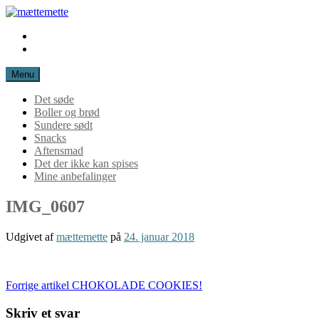
Spring
til
Instagram
mættemette
indhold
Mail
Menu
Det søde
Boller og brød
Sundere sødt
Snacks
Aftensmad
Det der ikke kan spises
Mine anbefalinger
IMG_0607
Udgivet af
mættemette
på
24. januar 2018
Læs
Forrige artikel
CHOKOLADE COOKIES!
videre
Skriv et svar