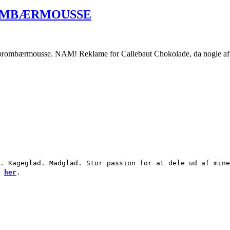
OMBÆRMOUSSE
rombærmousse. NAM! Reklame for Callebaut Chokolade, da nogle af ing
. Kageglad. Madglad. Stor passion for at dele ud af mine
g
her
.