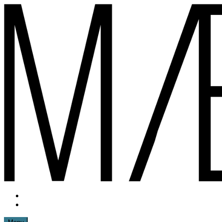
Spring
til
indhold
Instagram
mættemette
Mail