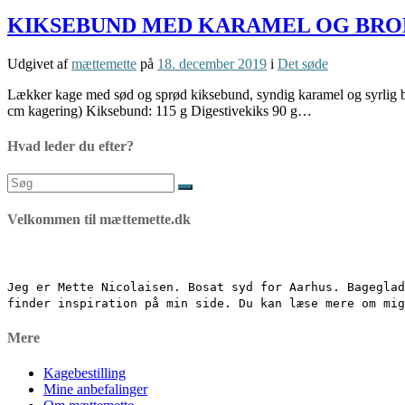
KIKSEBUND MED KARAMEL OG BR
Udgivet af
mættemette
på
18. december 2019
i
Det søde
Lækker kage med sød og sprød kiksebund, syndig karamel og syrlig b
cm kagering) Kiksebund: 115 g Digestivekiks 90 g…
Hvad leder du efter?
Søg
efter:
Velkommen til mættemette.dk
Jeg er Mette Nicolaisen. Bosat syd for Aarhus. Bageglad
finder inspiration på min side. Du kan læse mere om mi
Mere
Kagebestilling
Mine anbefalinger