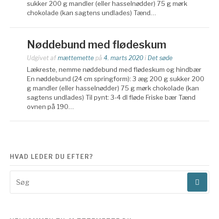
sukker 200 g mandler (eller hasselnødder) 75 g mørk
chokolade (kan sagtens undlades) Tænd…
Nøddebund med flødeskum
Udgivet af
mættemette
på
4. marts 2020
i
Det søde
Lækreste, nemme nøddebund med flødeskum og hindbær
En nøddebund (24 cm springform): 3 æg 200 g sukker 200
g mandler (eller hasselnødder) 75 g mørk chokolade (kan
sagtens undlades) Til pynt: 3-4 dl fløde Friske bær Tænd
ovnen på 190…
HVAD LEDER DU EFTER?
Søg
efter: