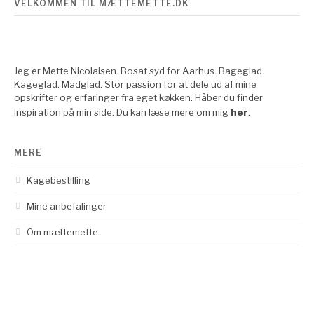
VELKOMMEN TIL MÆTTEMETTE.DK
Jeg er Mette Nicolaisen. Bosat syd for Aarhus. Bageglad.
Kageglad. Madglad. Stor passion for at dele ud af mine
opskrifter og erfaringer fra eget køkken. Håber du finder
inspiration på min side. Du kan læse mere om mig
her
.
MERE
Kagebestilling
Mine anbefalinger
Om mættemette