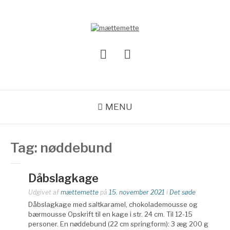
Spring
til
indhold
MÆTTEMETTE
Instagram
Mail
MENU
Tag:
nøddebund
Dåbslagkage
Udgivet af
mættemette
på
15. november 2021
i
Det søde
Dåbslagkage med saltkaramel, chokolademousse og
bærmousse Opskrift til en kage i str. 24 cm. Til 12-15
personer. En nøddebund (22 cm springform): 3 æg 200 g