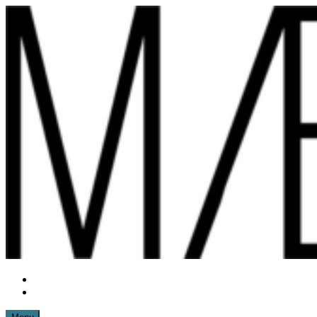
Spring
til
indhold
Instagram
mættemette
Mail