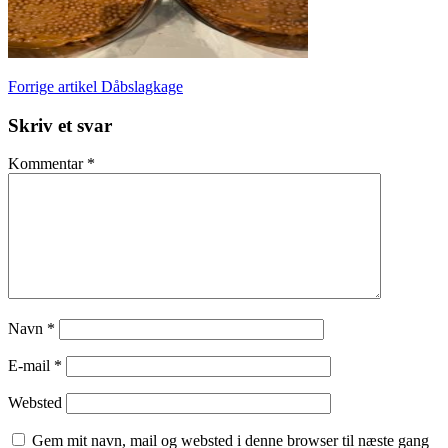
Læs
Forrige artikel
Dåbslagkage
videre
Skriv et svar
Kommentar
*
Navn
*
E-mail
*
Websted
Gem mit navn, mail og websted i denne browser til næste gang