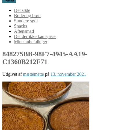
Menu
Det søde
Boller og brød
Sundere sødt
Snacks
Aftensmad
Det der ikke kan spises
Mine anbefalinger
848275BB-98F7-4945-AA19-
C1360B212F71
Udgivet af
mættemette
på
13. november 2021