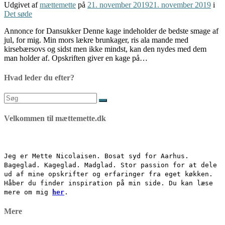
Udgivet af
mættemette
på
21. november 2019
21. november 2019
i
Det søde
Annonce for Dansukker Denne kage indeholder de bedste smage af
jul, for mig. Min mors lækre brunkager, ris ala mande med
kirsebærsovs og sidst men ikke mindst, kan den nydes med dem
man holder af. Opskriften giver en kage på…
Hvad leder du efter?
Søg
efter:
Velkommen til mættemette.dk
Jeg er Mette Nicolaisen. Bosat syd for Aarhus.
Bageglad. Kageglad. Madglad. Stor passion for at dele
ud af mine opskrifter og erfaringer fra eget køkken.
Håber du finder inspiration på min side. Du kan læse
mere om mig
her
.
Mere