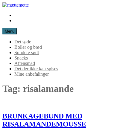
Spring
til
Instagram
mættemette
indhold
Mail
Menu
Det søde
Boller og brød
Sundere sødt
Snacks
Aftensmad
Det der ikke kan spises
Mine anbefalinger
Tag:
risalamande
BRUNKAGEBUND MED
RISALAMANDEMOUSSE