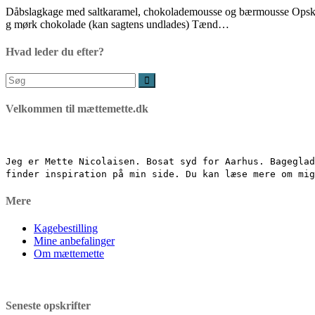
Dåbslagkage med saltkaramel, chokolademousse og bærmousse Opskrift 
g mørk chokolade (kan sagtens undlades) Tænd…
Hvad leder du efter?
Søg
efter:
Velkommen til mættemette.dk
Jeg er Mette Nicolaisen. Bosat syd for Aarhus. Bageglad
finder inspiration på min side. Du kan læse mere om mi
Mere
Kagebestilling
Mine anbefalinger
Om mættemette
Seneste opskrifter