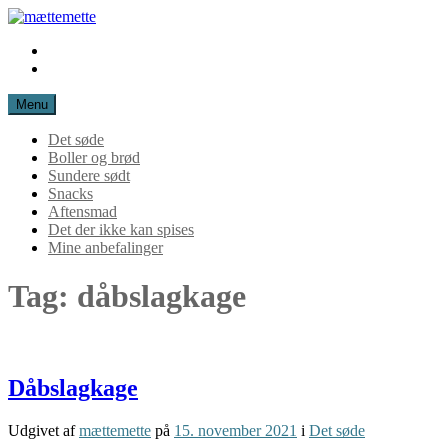
Spring
til
Instagram
mættemette
indhold
Mail
Menu
Det søde
Boller og brød
Sundere sødt
Snacks
Aftensmad
Det der ikke kan spises
Mine anbefalinger
Tag:
dåbslagkage
Dåbslagkage
Udgivet af
mættemette
på
15. november 2021
i
Det søde