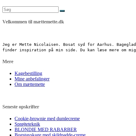
Søg
efter:
Velkommen til mættemette.dk
Jeg er Mette Nicolaisen. Bosat syd for Aarhus. Bageglad
finder inspiration på min side. Du kan læse mere om mi
Mere
Kagebestilling
Mine anbefalinger
Om mættemette
Seneste opskrifter
Cookie-brownie med dumlecreme
Sprøjteteknik
BLONDIE MED RABARBER
Bogstavskage med skildpadde-creme