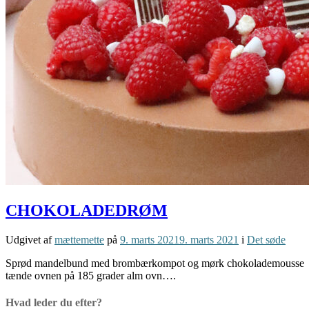
CHOKOLADEDRØM
Udgivet af
mættemette
på
9. marts 2021
9. marts 2021
i
Det søde
Sprød mandelbund med brombærkompot og mørk chokolademousse 1 ka
tænde ovnen på 185 grader alm ovn….
Hvad leder du efter?