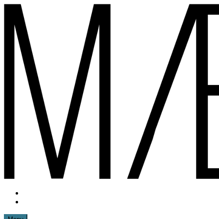
Spring
til
indhold
Instagram
mættemette
Mail