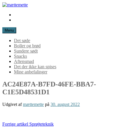
Spring
til
Instagram
mættemette
indhold
Mail
Menu
Det søde
Boller og brød
Sundere sødt
Snacks
Aftensmad
Det der ikke kan spises
Mine anbefalinger
AC24E87A-B7FD-46FE-BBA7-
C1E5D48531D1
Udgivet af
mættemette
på
30. august 2022
Læs
Forrige artikel
Sprøjteteknik