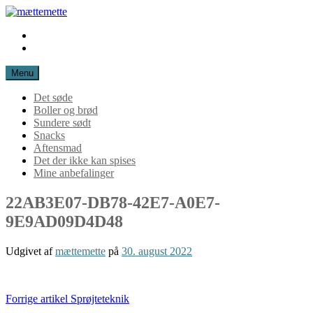
Spring
til
Instagram
mættemette
indhold
Mail
Menu
Det søde
Boller og brød
Sundere sødt
Snacks
Aftensmad
Det der ikke kan spises
Mine anbefalinger
22AB3E07-DB78-42E7-A0E7-
9E9AD09D4D48
Udgivet af
mættemette
på
30. august 2022
Læs
Forrige artikel
Sprøjteteknik