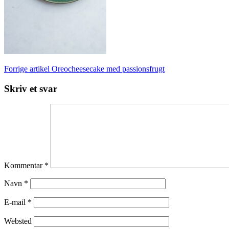
Læs
Forrige artikel
Oreocheesecake med passionsfrugt
videre
Skriv et svar
Kommentar
*
Navn
*
E-mail
*
Websted