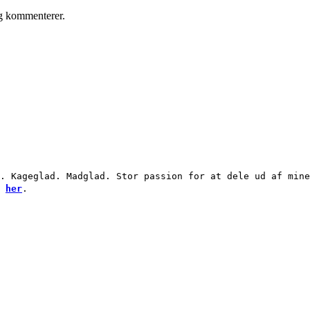
eg kommenterer.
. Kageglad. Madglad. Stor passion for at dele ud af mine
g
her
.