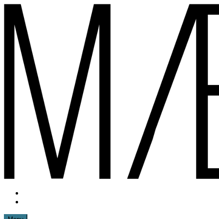
Spring
til
indhold
Instagram
mættemette
Mail