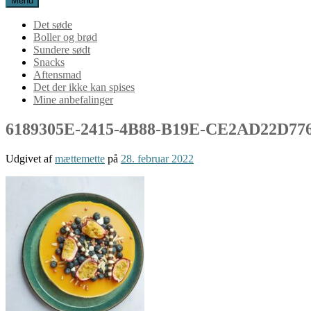
Menu
Det søde
Boller og brød
Sundere sødt
Snacks
Aftensmad
Det der ikke kan spises
Mine anbefalinger
6189305E-2415-4B88-B19E-CE2AD22D77
Udgivet af
mættemette
på
28. februar 2022