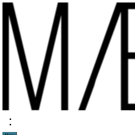
Spring
til
indhold
Instagram
mættemette
Mail