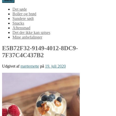
Menu
Det søde
Boller og brød
Sundere sødt
Snacks
Aftensmad
Det der ikke kan spises
Mine anbefalinger
E5B72F32-9149-4012-8DC9-
7F37C4C437B2
Udgivet af
mættemette
på
19. juli 2020