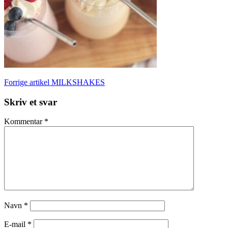
Læs
Forrige artikel
MILKSHAKES
videre
Skriv et svar
Kommentar
*
Navn
*
E-mail
*