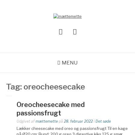
Spring
til
indhold
MÆTTEMETTE
Instagram
Mail
MENU
Tag:
oreocheesecake
Oreocheesecake med
passionsfrugt
Udgivet af
mættemette
på
28. februar 2022
i
Det søde
Lækker cheesecake med oreo og passionsfrugt Til en kage
på Ø20 cm: Bund: 200 g oreo 3 digestive kiks 125 g smør