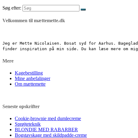
Søg efter:
Velkommen til mættemette.dk
Jeg er Mette Nicolaisen. Bosat syd for Aarhus. Bageglad
finder inspiration på min side. Du kan læse mere om mi
Mere
Kagebestilling
Mine anbefalinger
Om mættemette
Seneste opskrifter
Cookie-brownie med dumlecreme
Sprøjteteknik
BLONDIE MED RABARBER
Bogstavskage med skildpadde-creme