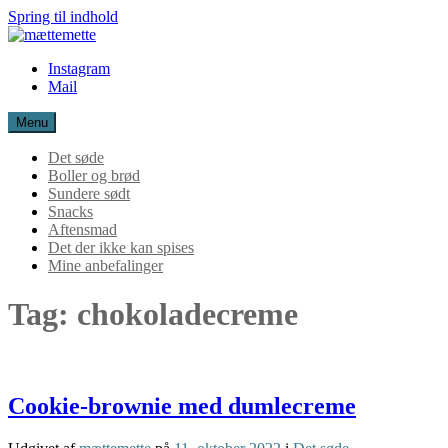
Spring til indhold
mættemette
Instagram
Mail
Menu
Det søde
Boller og brød
Sundere sødt
Snacks
Aftensmad
Det der ikke kan spises
Mine anbefalinger
Tag:
chokoladecreme
Cookie-brownie med dumlecreme