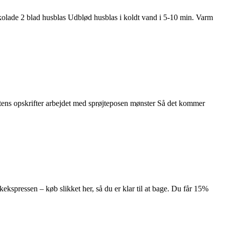
lade 2 blad husblas Udblød husblas i koldt vand i 5-10 min. Varm
stens opskrifter arbejdet med sprøjteposen mønster Så det kommer
spressen – køb slikket her, så du er klar til at bage. Du får 15%