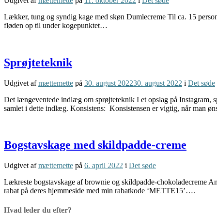
Udgivet af
mættemette
på
11. oktober 2022
i
Det søde
Lækker, tung og syndig kage med skøn Dumlecreme Til ca. 15 person
fløden op til under kogepunktet…
Sprøjteteknik
Udgivet af
mættemette
på
30. august 2022
30. august 2022
i
Det søde
Det længeventede indlæg om sprøjteteknik I et opslag på Instagram, s
samlet i dette indlæg. Konsistens: Konsistensen er vigtig, når man 
Bogstavskage med skildpadde-creme
Udgivet af
mættemette
på
6. april 2022
i
Det søde
Lækreste bogstavskage af brownie og skildpadde-chokoladecreme Annonc
rabat på deres hjemmeside med min rabatkode ‘METTE15’….
Hvad leder du efter?