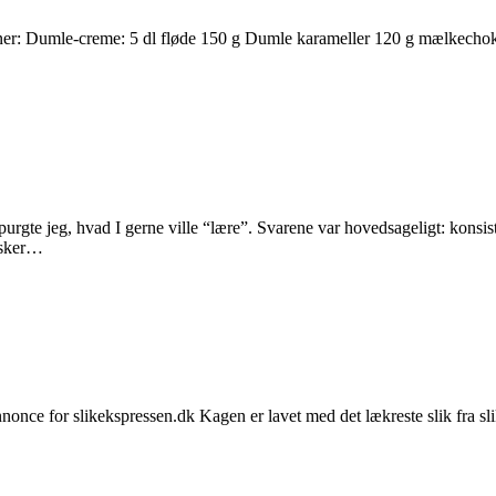
er: Dumle-creme: 5 dl fløde 150 g Dumle karameller 120 g mælkechoko
purgte jeg, hvad I gerne ville “lære”. Svarene var hovedsageligt: konsi
ønsker…
e for slikekspressen.dk Kagen er lavet med det lækreste slik fra slikek