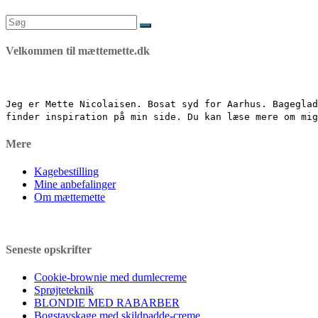
Søg
efter:
Velkommen til mættemette.dk
Jeg er Mette Nicolaisen. Bosat syd for Aarhus. Bageglad
finder inspiration på min side. Du kan læse mere om mi
Mere
Kagebestilling
Mine anbefalinger
Om mættemette
Seneste opskrifter
Cookie-brownie med dumlecreme
Sprøjteteknik
BLONDIE MED RABARBER
Bogstavskage med skildpadde-creme