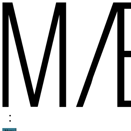
Spring
til
indhold
Instagram
mættemette
Mail