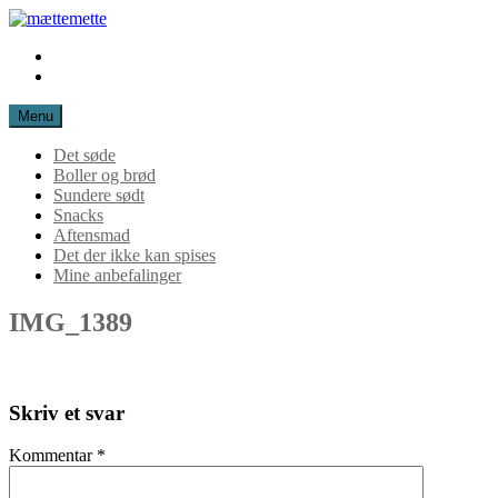
Spring
til
Instagram
mættemette
indhold
Mail
Menu
Det søde
Boller og brød
Sundere sødt
Snacks
Aftensmad
Det der ikke kan spises
Mine anbefalinger
IMG_1389
Skriv et svar
Kommentar
*