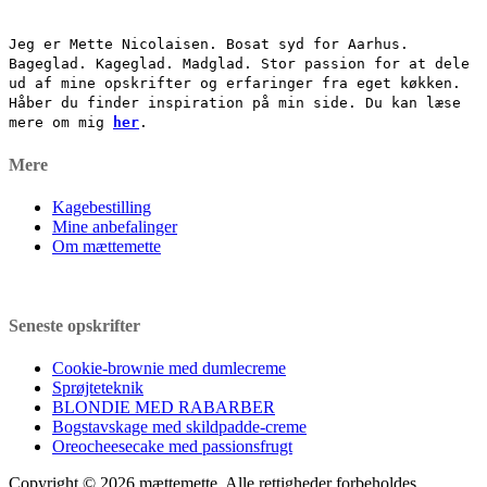
Jeg er Mette Nicolaisen. Bosat syd for Aarhus.
Bageglad. Kageglad. Madglad. Stor passion for at dele
ud af mine opskrifter og erfaringer fra eget køkken.
Håber du finder inspiration på min side. Du kan læse
mere om mig
her
.
Mere
Kagebestilling
Mine anbefalinger
Om mættemette
Seneste opskrifter
Cookie-brownie med dumlecreme
Sprøjteteknik
BLONDIE MED RABARBER
Bogstavskage med skildpadde-creme
Oreocheesecake med passionsfrugt
Copyright © 2026 mættemette. Alle rettigheder forbeholdes.