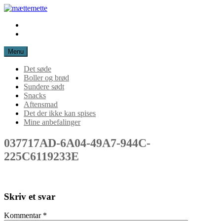
Spring
til
Instagram
mættemette
indhold
Mail
Menu
Det søde
Boller og brød
Sundere sødt
Snacks
Aftensmad
Det der ikke kan spises
Mine anbefalinger
037717AD-6A04-49A7-944C-
225C6119233E
Skriv et svar
Kommentar
*